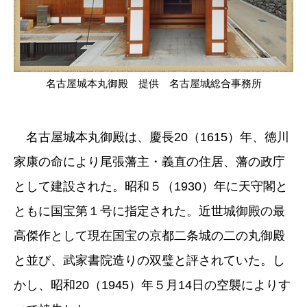
名古屋城本丸御殿 提供 名古屋城総合事務所
名古屋城本丸御殿は、慶長20（1615）年、徳川
家康の命により尾張藩主・義直の住居、藩の政庁
として建設された。昭和５（1930）年に天守閣と
ともに国宝第１号に指定された。近世城御殿の最
高傑作として現在国宝の京都二条城の二の丸御殿
と並び、武家書院造りの双璧と評されていた。し
かし、昭和20（1945）年５月14日の空襲によりす